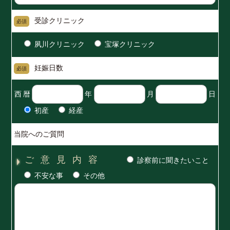
受診クリニック
必須
夙川クリニック
宝塚クリニック
妊娠日数
必須
西暦
年
月
日
初産
経産
当院へのご質問
ご意見内容
診察前に聞きたいこと
不安な事
その他