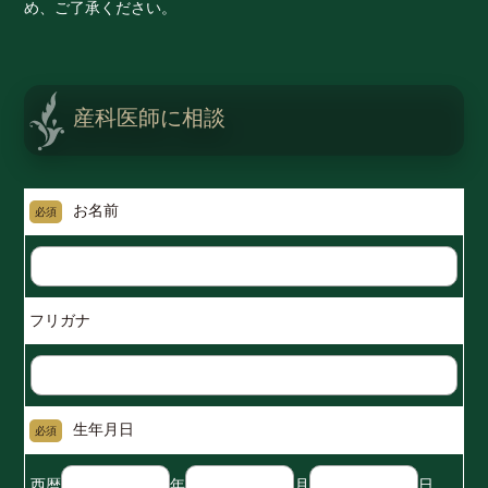
め、ご了承ください。
産科医師に相談
お名前
必須
フリガナ
生年月日
必須
西暦
年
月
日