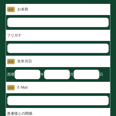
お名前
必須
フリガナ
生年月日
必須
西暦
年
月
日
E-Mail
必須
患者様との関係