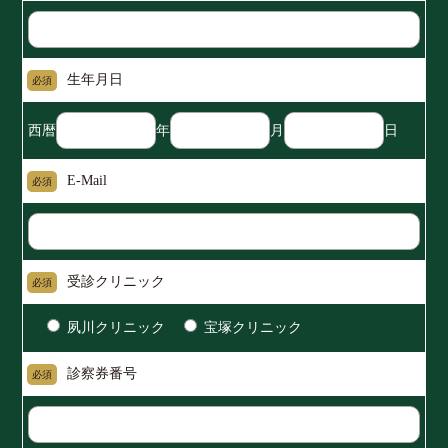
生年月日
必須
西暦
年
月
日
E-Mail
必須
受診クリニック
必須
夙川クリニック
宝塚クリニック
診察券番号
必須